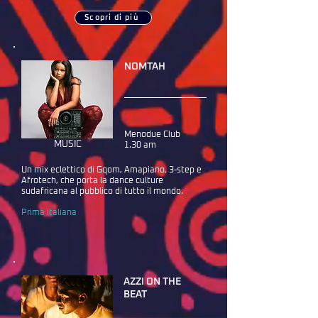
Scopri di più
NOMTAH
Menodue Club
MUSIC
1.30 am
Un mix eclettico di Gqom, Amapiano, 3-step e
Afrotech, che porta la dance culture
sudafricana al pubblico di tutto il mondo.
Prima italiana
AZZI ON THE
BEAT