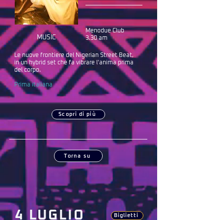
Menodue Club
MUSIC
3.30 am
Le nuove frontiere del Nigerian Street Beat,
in un hybrid set che fa vibrare l'anima prima
del corpo.
Prima italiana
Scopri di più
Torna su
4 LUGLIO
Biglietti