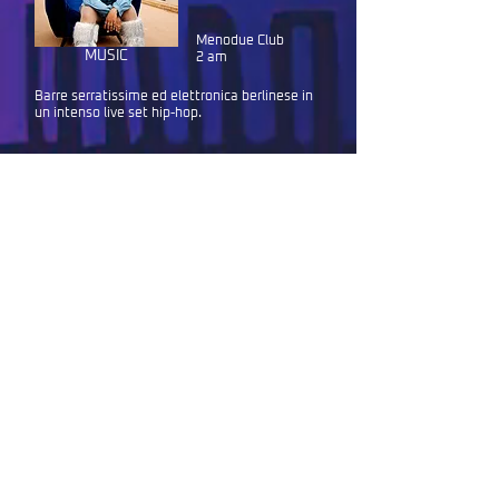
Menodue Club
MUSIC
2 am
Barre serratissime ed elettronica berlinese in
un intenso live set hip-hop.
Scopri di più
DE SCHUURMAN
Menodue Club
MUSIC
3 am
Bubbling olandese-caraibico: dancehall veloce
e pura energia elettronica.
Prima italiana