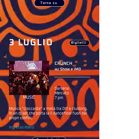
Torna su
3 LUGLIO
Biglietti
CRUNCH
w/ 5how e IMD
Darsena
Mercato
MUSIC
7 pm
Musica "croccante" a metà tra DIY e clubbing,
in un dj set che porta la il dancefloor fuori dai
propri confini.
Ingresso libero