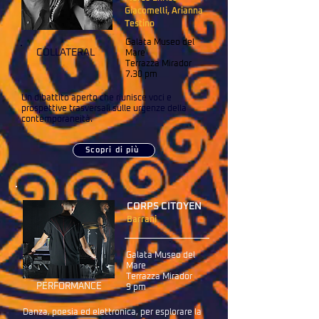
Giacomelli, Arianna
Testino
Galata Museo del
COLLATERAL
Mare
Terrazza Mirador
7.30 pm
Un dibattito aperto che riunisce voci e
prospettive trasversali sulle urgenze della
contemporaneità.
Scopri di più
CORPS CITOYEN
Barrani
Galata Museo del
Mare
Terrazza Mirador
PERFORMANCE
9 pm
Danza, poesia ed elettronica, per esplorare la