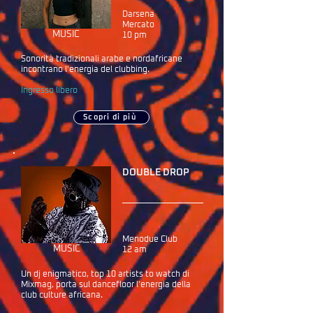
Darsena
Mercato
MUSIC
10 pm
Sonorità tradizionali arabe e nordafricane
incontrano l'energia del clubbing.
Ingresso libero
Scopri di più
DOUBLE DROP
Menodue Club
MUSIC
12 am
Un dj enigmatico, top 10 artists to watch di
Mixmag, porta sul dancefloor l'energia della
club culture africana.