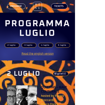
ME
‎ PROGRAM
‎ TICKETS
NU
PROGRAMMA
LUGLIO
2 luglio
3 luglio
4 luglio
5 luglio
Read the english version
2 LUGLIO
Biglietti
QUITTING – RAVE
CULTURALE
hosted by Franco
Broccardi,
Marco Enrico