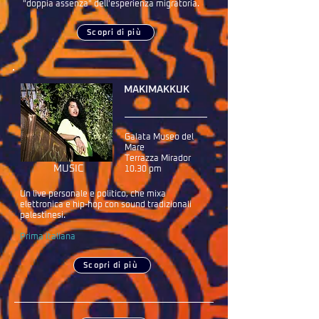
"doppia assenza" dell'esperienza migratoria.
Scopri di più
MAKIMAKKUK
Galata Museo del
Mare
Terrazza Mirador
MUSIC
10.30 pm
Un live personale e politico, che mixa
elettronica e hip-hop con sound tradizionali
palestinesi.
Prima italiana
Scopri di più