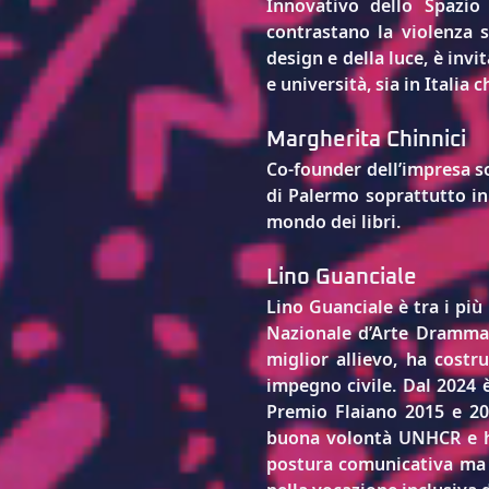
Innovativo dello Spazio 
contrastano la violenza s
design e della luce, è invi
e università, sia in Italia c
Margherita Chinnici
Co-founder dell’impresa so
di Palermo soprattutto in 
mondo dei libri.
Lino Guanciale
Lino Guanciale
 è tra i pi
Nazionale d’Arte Drammat
miglior allievo, ha costr
impegno civile. Dal 2024 è
Premio Flaiano 2015 e 20
buona volontà UNHCR
 e 
postura comunicativa ma pa