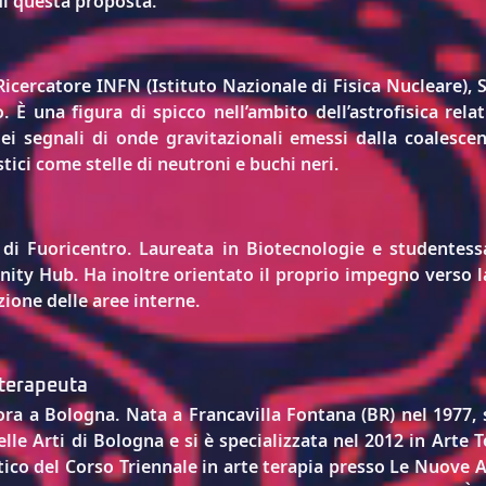
di questa proposta.
icercatore INFN (Istituto Nazionale di Fisica Nucleare), 
 È una figura di spicco nell’ambito dell’astrofisica relati
ei segnali di onde gravitazionali emessi dalla coalescenz
stici come stelle di neutroni e buchi neri.
 di Fuoricentro. Laureata in Biotecnologie e studentessa
ity Hub. Ha inoltre orientato il proprio impegno verso la
zione delle aree interne.
eterapeuta
ora a Bologna. Nata a Francavilla Fontana (BR) nel 1977, 
elle Arti di Bologna e si è specializzata nel 2012 in Arte 
tico del Corso Triennale in arte terapia presso Le Nuove Art