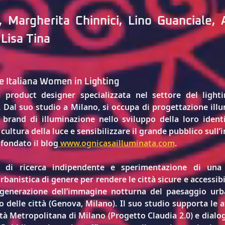
, 
Margherita Chinnici
, 
Lino Guanciale
, 
Lisa Tina
e Italiana Women in Lighting
 product designer specializzata nel settore del lighti
Dal suo studio a Milano, si occupa di progettazione illum
 brand di illuminazione nello sviluppo della loro ident
a cultura della luce e sensibilizzare il grande pubblico sull
 fondato il blog
www.ognicasailluminata.com
.
à di ricerca indipendente e sperimentazione di una 
banistica di genere per rendere le città sicure e accessibil
rigenerazione dell’immagine notturna del paesaggio urba
ro delle città (Genova, Milano). Il suo studio supporta le 
tà Metropolitana di Milano (Progetto Claudia 2.0) e dialoga