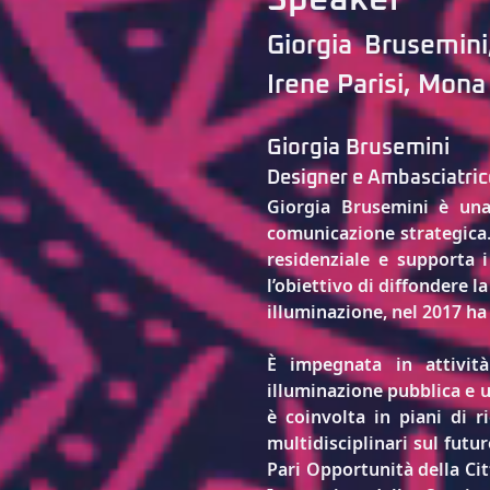
Speaker
Giorgia Brusemini
Irene Parisi
, 
Mona 
Giorgia Brusemini
Designer e Ambasciatric
Giorgia Brusemini
 è una
comunicazione strategica. 
residenziale e supporta i
l’obiettivo di diffondere l
illuminazione, nel 2017 ha
È impegnata in attivit
illuminazione pubblica e ur
è coinvolta in piani di 
multidisciplinari sul futu
Pari Opportunità della Cit