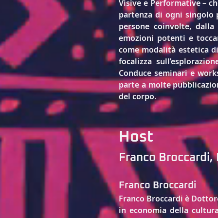
Visive e Performative – che
partenza di ogni singolo 
persone coinvolte, dalla
emozioni potenti e toccan
come modalità estetica di r
focalizza sull’esplorazio
Conduce seminari e worksh
parte a molte pubblicazion
del corpo.
Host
Franco Broccardi, 
Franco Broccardi
Franco Broccardi
 è Dottor
in economia della cultura