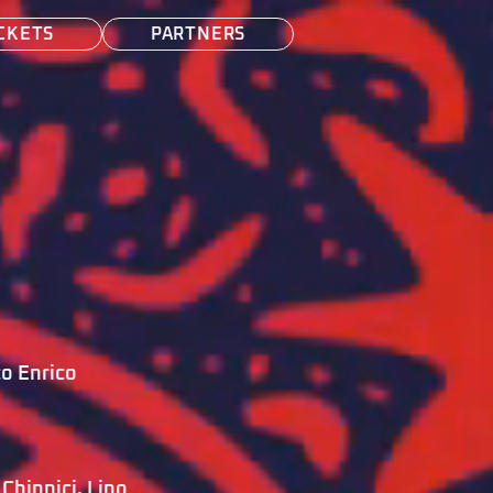
CKETS
PARTNERS
o Enrico 
 Chinnici
, 
Lino 