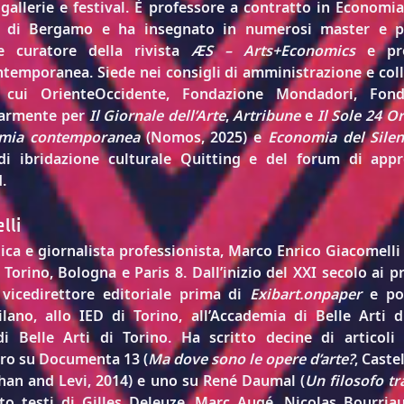
 gallerie e festival. È professore a contratto in Economia
udi di Bergamo e ha insegnato in numerosi master e 
 curatore della rivista 
ÆS – Arts+Economics
 e pre
ntemporanea. Siede nei consigli di amministrazione e coll
tra cui OrienteOccidente, Fondazione Mondadori, Fo
larmente per 
Il Giornale dell’Arte
, 
Artribune
 e 
Il Sole 24 O
omia contemporanea
 (Nomos, 2025) e 
Economia del Silen
di ibridazione culturale Quitting e del forum di ap
.
lli
ica e giornalista professionista, 
Marco Enrico Giacomelli
i Torino, Bologna e Paris 8. Dall’inizio del XXI secolo ai p
vicedirettore editoriale prima di 
Exibart.onpaper
 e po
ano, allo IED di Torino, all’Accademia di Belle Arti 
i Belle Arti di Torino. Ha scritto decine di articoli d
bro su Documenta 13 (
Ma dove sono le opere d’arte?
, Caste
ohan and Levi, 2014) e uno su René Daumal (
Un filosofo tr
tto testi di Gilles Deleuze, Marc Augé, Nicolas Bourria