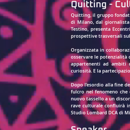
Quitting - Cul
Quitting, il gruppo fonda
di Milano, dal giornalista
Testino, presenta Eccentr
prospettive trasversali s
Organizzata in collaborazi
osservare le potenzialità 
appartenenti ad ambiti d
curiosità. E la partecipaz
Dopo l’esordio alla fine de
fulcro nel fenomeno che 
nuovo tassello a un discors
rave culturale confluirà 
Studio Lombard DCA
di M