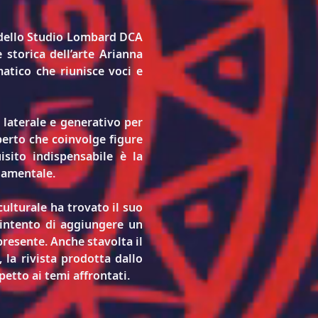
 dello Studio Lombard DCA 
storica dell’arte Arianna 
atico che riunisce voci e 
laterale e generativo per 
perto che coinvolge figure 
sito indispensabile è la 
ndamentale.
culturale ha trovato il suo 
intento di aggiungere un 
presente. Anche stavolta il 
la rivista prodotta dallo 
etto ai temi affrontati.