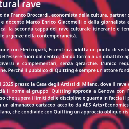
tural rave
to da Franco Broccardi, economista della cultura, partner
 e docente Marco Enrico Giacomelli e dalla giornalista e 
ica, la seconda tappa del rave culturale itinerante e tem
ulle urgenze della contemporaneità.
one con Electropark, Eccentrica adotta un punto di vista 
dell’essere fuori dal centro, dando forma a un dibattito a
iversi e complementari, senza gerarchie. L'unico requi
ione. Perché il pubblico di Quitting è sempre un attore fo
l 2025 presso la Casa degli Artisti di Milano, dove il rave 
dà il nome al gruppo, Quitting approda a Genova con l’
o che supera i limiti delle discipline e guarda in faccia il 
in un almanacco cartaceo accolto da AES Arts+Economics, 
ilano, che condivide con Quitting un approccio obliquo risp