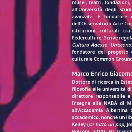
musei, teatri, fondazioni,
all’Università degli St
avanzata. È fondatore e
dell’Osservatorio Arte Co
istituzioni culturali 
Federculture. Scrive rego
Cultura Adesso. Un’econ
fondatore del progetto 
culturale Common Ground
Marco Enrico Giacome
Dottore di ricerca in Estet
filosofia alle università d
direttore responsabile e 
Insegna alla NABA di Mil
all’Accademia Albertina d
accademico, nonché un li
Kelley (
Di tutto un pop
, J
Bulzoni, 2011). Ha trado