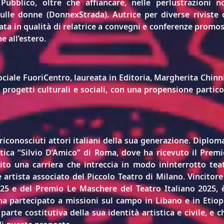
Pubblico, oltre che affiancare, nelle perlustrazioni no
ulle donne (DonnexStrada). Autrice per diverse riviste d
tata in qualità di relatrice a convegni e conferenze promoss
he all’estero.
ciale FuoriCentro, laureata in Editoria, 
Margherita Chinni
progetti culturali e sociali, con una propensione particola
ù riconosciuti attori italiani della sua generazione. Diplom
ica “Silvio D’Amico” di Roma, dove ha ricevuto il Prem
uito una carriera che intreccia in modo ininterrotto teat
 artista associato del Piccolo Teatro di Milano. Vincitore
25 e del Premio Le Maschere del Teatro Italiano 2025, è
ha partecipato a missioni sul campo in Libano e in Etio
rte costitutiva della sua identità artistica e civile, e ch