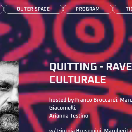
OUTER SPACE
PROGRAM
TI
QUITTING - RAVE
CULTURALE
hosted by Franco Broccardi, Marc
Giacomelli,
Arianna Testino
w/ 
Giorgia Brusemini
, 
Margherita