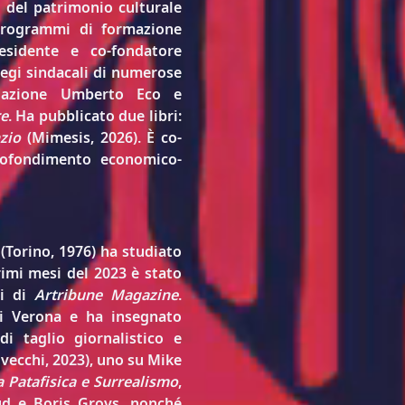
 del patrimonio culturale 
programmi di formazione 
sidente e co-fondatore 
egi sindacali di numerose 
ndazione Umberto Eco e 
re
. Ha pubblicato due libri: 
zio
 (Mimesis, 2026). È co-
profondimento economico-
 (Torino, 1976) ha studiato 
rimi mesi del 2023 è stato 
i di 
Artribune Magazine
. 
di Verona e ha insegnato 
i taglio giornalistico e 
lvecchi, 2023), uno su Mike 
a Patafisica e Surrealismo
, 
ud e Boris Groys, nonché 