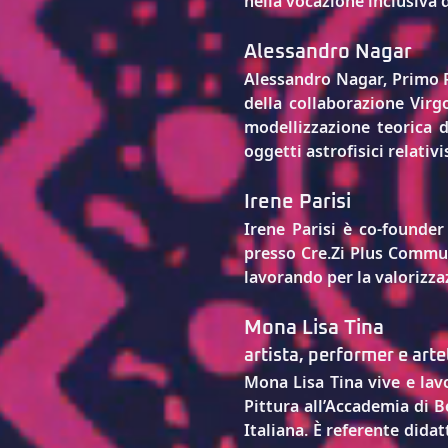
nella vocazione inclusiva 
Alessandro Nagar
Alessandro Nagar, Primo R
della collaborazione Virgo.
modellizzazione teorica d
oggetti astrofisici relativi
Irene Parisi
Irene Parisi è co-founder
presso Cre.Zi Plus Commun
lavorando per la valorizza
Mona Lisa Tina
artista, performer e art
Mona Lisa Tina
 vive e lav
Pittura all’Accademia di B
Italiana. È referente didat