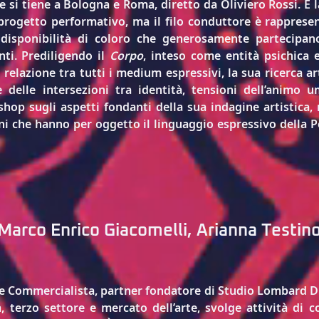
 si tiene a Bologna e Roma, diretto da Oliviero Rossi. È la
progetto performativo, ma il filo conduttore è rappresent
 disponibilità di coloro che generosamente partecipano 
ti. Prediligendo il 
Corpo
, inteso come entità psichica e 
elazione tra tutti i medium espressivi, la sua ricerca arti
ne delle intersezioni tra identità, tensioni dell’animo 
op sugli aspetti fondanti della sua indagine artistica, 
i che hanno per oggetto il linguaggio espressivo della Pe
Marco Enrico Giacomelli, Arianna Testin
e Commercialista, partner fondatore di Studio Lombard DC
, terzo settore e mercato dell’arte, svolge attività di c