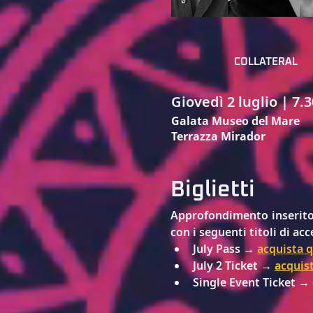
COLLATERAL
Giovedì 2 luglio | 7.
Galata Museo del Mare
Terrazza Mirador
Biglietti
Approfondimento inserito a
con i seguenti titoli di acc
July Pass → 
acquista q
July 2 Ticket → 
acquis
Single Event Ticket → 