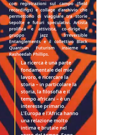
con registrazioni sul campo (field 
recordings) e collage d’archivio che 
permettono di viaggiare tra storie 
sepolte e futuri speculativi. Artista 
prolifica e attivista, co-dirige il 
gruppo jazz Irreversible 
Entanglements e il collettivo Black 
Quantum Futurism insieme a 
Rasheedah Phillips.
La ricerca è una parte 
fondamentale del mio 
lavoro, e ricercare la 
storia – in particolare la 
storia, la filosofia e il 
tempo africani – è un 
interesse primario. 
L'Europa e l'Africa hanno 
una relazione molto 
intima e brutale nel 