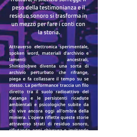
peso della testimonianza e il 
residuo sonoro si trasforma in 
un mezzo per fare i conti con 
la storia.
Attraverso elettronica sperimentale,  
spoken word, materiali d’archivio e 
lamenti ancestrali, 
Shinkolobwe
 diventa una sorta di 
archivio perturbato che rifrange, 
piega e fa collassare il tempo su se 
stesso. La performance traccia un filo 
diretto tra il suolo radioattivo del 
Katanga e le persistenti ricadute 
ambientali e psicologiche subite da 
chi vive ancora oggi all'ombra della 
miniera. L'opera riflette queste storie 
attraverso strati di residuo sonoro, 
rifiutando ogni chiusura e invitando 
il pubblico a immergersi nelle 