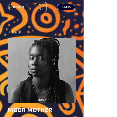
ME
‎ PROGRAM
‎ TICKETS
NU
< Back
MUSIC
MOOR MOTHER