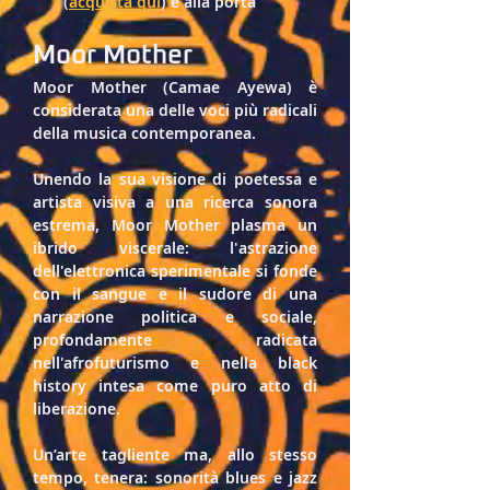
(
acquista qui
) e alla porta
Moor Mother
Moor Mother (Camae Ayewa) è 
considerata 
una delle voci più radicali 
della musica contemporanea
. 
Unendo la sua visione di poetessa e 
artista visiva a una ricerca sonora 
estrema, Moor Mother plasma un 
ibrido viscerale: l'
astrazione 
dell'elettronica sperimentale
 si fonde 
con il sangue e il sudore di una 
narrazione politica e sociale
, 
profondamente radicata 
nell'afrofuturismo e nella black 
history intesa come puro atto di 
liberazione.
Un’arte tagliente ma, allo stesso 
tempo, tenera
: sonorità blues e jazz 