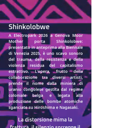
Shinkolobwe
A Electropark 2026 a Genova Moor 
Mother porta 
Shinkolobwe
: 
presentato in anteprima alla 
Biennale 
di Venezia 2025
, è uno scavo sonoro 
del trauma, della resistenza e della 
violenza residua del capitalismo 
estrattivo. L'opera, frutto della 
collaborazione tra diversi artisti, 
prende il nome dalla miniera di 
uranio congolese gestita dal regime 
coloniale belga e legata alla 
produzione delle bombe atomiche 
sganciate su Hiroshima e Nagasaki. 
La distorsione mima la 
frattura, il silenzio sorregge il 