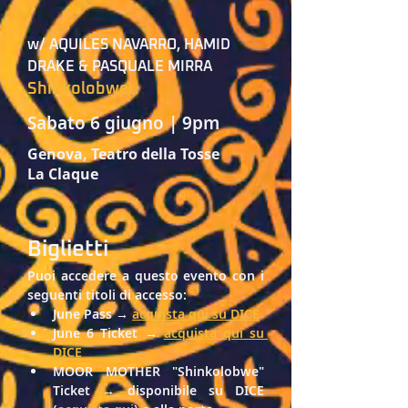
w/ AQUILES NAVARRO, HAMID 
DRAKE & PASQUALE MIRRA
Shinkolobwe
Sabato 6 giugno | 9pm
Genova, Teatro della Tosse
La Claque
Biglietti
Puoi accedere a questo evento con i 
seguenti titoli di accesso: 
June Pass → 
acquista qui su DICE
June 6 Ticket → 
acquista qui su 
DICE
MOOR MOTHER "Shinkolobwe" 
Ticket → disponibile su DICE 