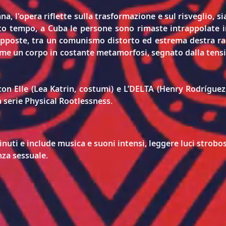
a, l'opera riflette sulla trasformazione e sul risveglio, sia 
lto tempo, a Cuba le persone sono rimaste intrappolate in 
opposte, tra un comunismo distorto ed estrema destra rad
e un corpo in costante metamorfosi, segnato dalla tension
on Elle (Lea Katrin, costumi) e L’DELTA (Henry Rodríguez,
 serie Physical Rootlessness.
uti e include musica e suoni intensi, leggere luci strobos
nza sessuale.