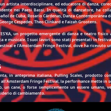
 un artista interdisciplinare, ed educatore di danza, core
dente nei Paesi Bassi. In qualità di danzatore, ha col
spañol de Cuba, Rosario Cárdenas, Danza Contemporánea de
, George Cespedes, Theo Clinkard e Faizah Grootens.
ES’KA
, un progetto emergente di danza e teatro fisico a
a e musicale. I suoi lavori sono stati presentati in festiva
Festival e l'Amsterdam Fringe Festival, dove ha ricevuto 
s
ta, in anteprima italiana, 
Pulling Scales
, prodotto con
all'Amsterdam Fringe Festival, la performance mette in sce
o, un cane, o forse semplicemente un essere umano, ver
iderio di cambiamento.