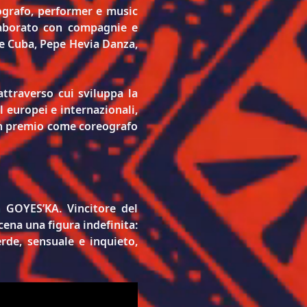
ografo, performer e music 
laborato con compagnie e 
 Cuba, Pepe Hevia Danza, 
ttraverso cui sviluppa la 
l europei e internazionali, 
un premio come coreografo 
 GOYES’KA. Vincitore del 
na una figura indefinita: 
de, sensuale e inquieto, 