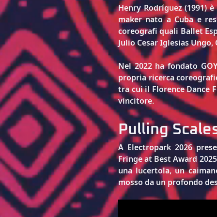
Henry Rodríguez
 (1991) è
maker nato a Cuba e resi
coreografi quali Ballet E
Julio Cesar Iglesias Ungo
Nel 2022 ha fondato 
GOY
propria ricerca coreografic
tra cui il Florence Dance 
vincitore.
Pulling Scale
A Electropark 2026 presen
Fringe at Best Award 2025 
una lucertola, un caiman
mosso da un profondo des