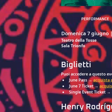
PERFORMANCE
Domenica 7 giugno 
Teatro della Tosse
Sala Trionfo
Biglietti
Puoi accedere a questo eve
June Pass → 
acquista 
June 7 Ticket → 
acquis
Single Event Ticket → 
Henry Rodríg